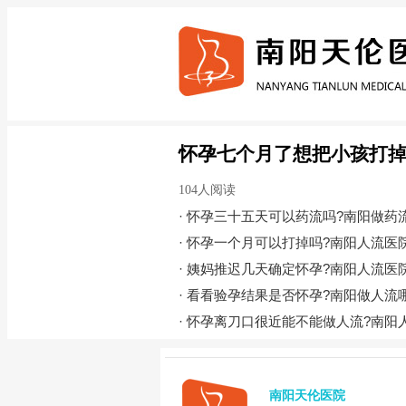
怀孕七个月了想把小孩打掉
104人阅读
·
怀孕三十五天可以药流吗?南阳做药
·
怀孕一个月可以打掉吗?南阳人流医
·
姨妈推迟几天确定怀孕?南阳人流医
·
看看验孕结果是否怀孕?南阳做人流
·
怀孕离刀口很近能不能做人流?南阳
南阳天伦医院