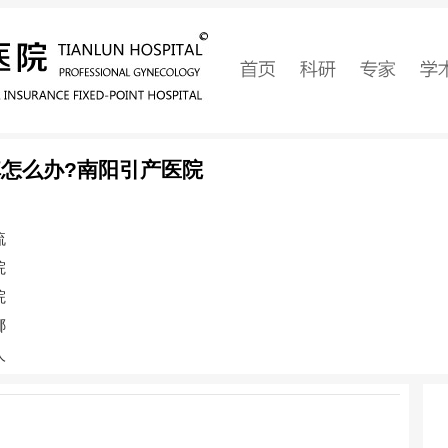
怎么办?南阳引产医院
流
院
院
哪
人