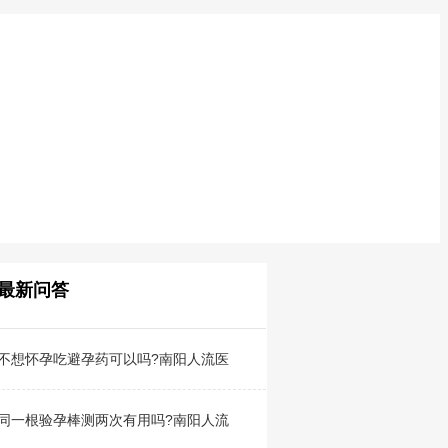
最新问答
不想怀孕吃避孕药可以吗?南阳人流医
同一根验孕棒测两次有用吗?南阳人流