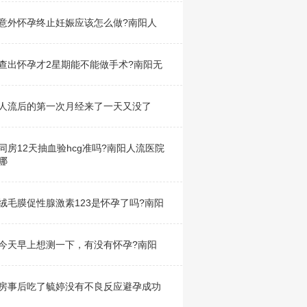
意外怀孕终止妊娠应该怎么做?南阳人
查出怀孕才2星期能不能做手术?南阳无
人流后的第一次月经来了一天又没了
同房12天抽血验hcg准吗?南阳人流医院
哪
绒毛膜促性腺激素123是怀孕了吗?南阳
今天早上想测一下，有没有怀孕?南阳
房事后吃了毓婷没有不良反应避孕成功