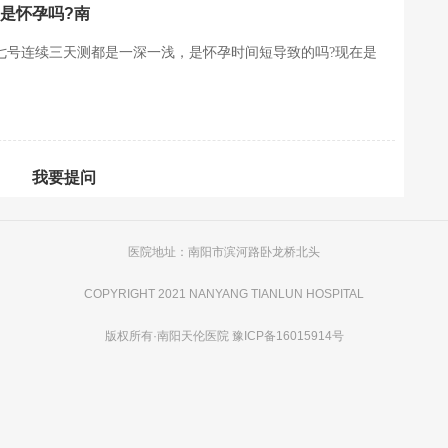
是怀孕吗?南
经从七号连续三天测都是一深一浅，是怀孕时间短导致的吗?现在是
我要提问
医院地址：南阳市滨河路卧龙桥北头
COPYRIGHT 2021 NANYANG TIANLUN HOSPITAL
版权所有·
南阳天伦医院
豫ICP备16015914号